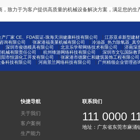
商，致力于为客户提供高质量的机械设备解决方案，满足您的生
|
产厂家 CE、FDA双证-珠海天润健康科技有限公司
江苏亚卓新型建材
|
|
咨询有限公司
张家港福美莱机械有限公司
冷油器_热力除氧器_真
|
|
|
深圳市俊德模具有限公司
北京乐学帮网络技术有限公司
济南深
|
|
程机械有限责任公司
杭州锋游网络科技有限公司
深圳市文弘国际教
|
襄阳市恒源化工开发有限公司
张家港市德聚仁和建筑装饰工程有限公司
|
|
设备科技有限公司
河南景兰网络科技有限公司
广州精领企业管理咨
快捷导航
联系我们
111 0000 1
关于我们
客户案例
地址：
广东省东莞市麻涌
生产能力