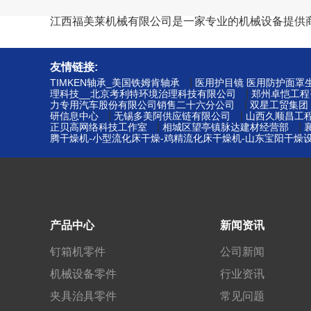
江西福美莱机械有限公司是一家专业的机械设备提供
友情链接:
|
TIMKEN轴承_美国铁姆肯轴承
医用护目镜 医用防护面罩生
|
理科技__北京考利特环境治理科技有限公司
郑州卓恺工程
|
力专用汽车股份有限公司销售二十六分公司
双星工贸集团
|
|
研信息中心
无锡多美阿供应链有限公司
山西久顺昌工
|
|
正贝高网络科技工作室
相城区望亭镇脉达建材经营部
腾干燥机-小型流化床干燥-鸡精流化床干燥机-山东宝阳干燥
产品中心
新闻资讯
钉箱机零件
公司新闻
机械设备零件
行业资讯
夹具治具零件
常见问题