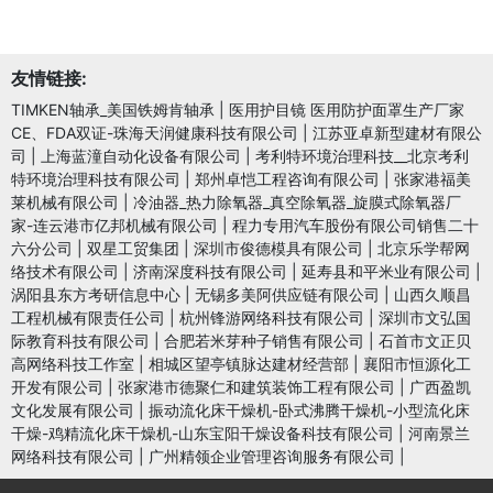
友情链接:
TIMKEN轴承_美国铁姆肯轴承
|
医用护目镜 医用防护面罩生产厂家
CE、FDA双证-珠海天润健康科技有限公司
|
江苏亚卓新型建材有限公
司
|
上海蓝潼自动化设备有限公司
|
考利特环境治理科技__北京考利
特环境治理科技有限公司
|
郑州卓恺工程咨询有限公司
|
张家港福美
莱机械有限公司
|
冷油器_热力除氧器_真空除氧器_旋膜式除氧器厂
家-连云港市亿邦机械有限公司
|
程力专用汽车股份有限公司销售二十
六分公司
|
双星工贸集团
|
深圳市俊德模具有限公司
|
北京乐学帮网
络技术有限公司
|
济南深度科技有限公司
|
延寿县和平米业有限公司
|
涡阳县东方考研信息中心
|
无锡多美阿供应链有限公司
|
山西久顺昌
工程机械有限责任公司
|
杭州锋游网络科技有限公司
|
深圳市文弘国
际教育科技有限公司
|
合肥若米芽种子销售有限公司
|
石首市文正贝
高网络科技工作室
|
相城区望亭镇脉达建材经营部
|
襄阳市恒源化工
开发有限公司
|
张家港市德聚仁和建筑装饰工程有限公司
|
广西盈凯
文化发展有限公司
|
振动流化床干燥机-卧式沸腾干燥机-小型流化床
干燥-鸡精流化床干燥机-山东宝阳干燥设备科技有限公司
|
河南景兰
网络科技有限公司
|
广州精领企业管理咨询服务有限公司
|