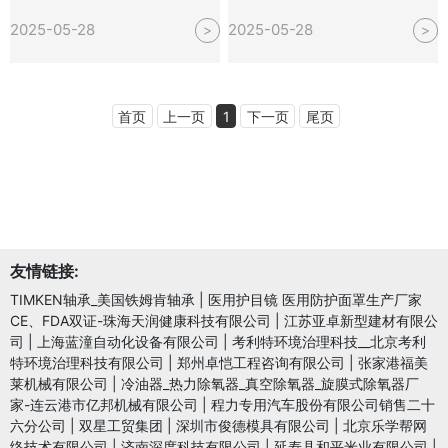
2025-05-28
2025-05-28
>
>
首页
上一页
1
下一页
尾页
友情链接:
TIMKEN轴承_美国铁姆肯轴承
|
医用护目镜 医用防护面罩生产厂家
CE、FDA双证-珠海天润健康科技有限公司
|
江苏亚卓新型建材有限公
司
|
上海蓝潼自动化设备有限公司
|
考利特环境治理科技__北京考利
特环境治理科技有限公司
|
郑州卓恺工程咨询有限公司
|
张家港福美
莱机械有限公司
|
冷油器_热力除氧器_真空除氧器_旋膜式除氧器厂
家-连云港市亿邦机械有限公司
|
程力专用汽车股份有限公司销售二十
六分公司
|
双星工贸集团
|
深圳市俊德模具有限公司
|
北京乐学帮网
络技术有限公司
|
济南深度科技有限公司
|
延寿县和平米业有限公司
|