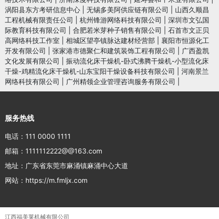
涡阳县东方考研信息中心
|
无锡多美阿供应链有限公司
|
山西久顺昌
工程机械有限责任公司
|
杭州锋游网络科技有限公司
|
深圳市文弘国
际教育科技有限公司
|
合肥若米芽种子销售有限公司
|
石首市文正贝
高网络科技工作室
|
相城区望亭镇脉达建材经营部
|
襄阳市恒源化工
开发有限公司
|
张家港市德聚仁和建筑装饰工程有限公司
|
广西盈凯
文化发展有限公司
|
振动流化床干燥机-卧式沸腾干燥机-小型流化床
干燥-鸡精流化床干燥机-山东宝阳干燥设备科技有限公司
|
河南景兰
网络科技有限公司
|
广州精领企业管理咨询服务有限公司
|
服务热线
电话：111 0000 1111
邮箱：1111112222@@163.com
地址：广东省东莞市麻涌镇麻涌中心大道
网站：https://m.fmljx.com
江西福美莱机械有限公司