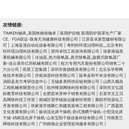
友情链接:
TIMKEN轴承_美国铁姆肯轴承
|
医用护目镜 医用防护面罩生产厂家
CE、FDA双证-珠海天润健康科技有限公司
|
江苏亚卓新型建材有限公
司
|
上海蓝潼自动化设备有限公司
|
考利特环境治理科技__北京考利
特环境治理科技有限公司
|
郑州卓恺工程咨询有限公司
|
张家港福美
莱机械有限公司
|
冷油器_热力除氧器_真空除氧器_旋膜式除氧器厂
家-连云港市亿邦机械有限公司
|
程力专用汽车股份有限公司销售二十
六分公司
|
双星工贸集团
|
深圳市俊德模具有限公司
|
北京乐学帮网
络技术有限公司
|
济南深度科技有限公司
|
延寿县和平米业有限公司
|
涡阳县东方考研信息中心
|
无锡多美阿供应链有限公司
|
山西久顺昌
工程机械有限责任公司
|
杭州锋游网络科技有限公司
|
深圳市文弘国
际教育科技有限公司
|
合肥若米芽种子销售有限公司
|
石首市文正贝
高网络科技工作室
|
相城区望亭镇脉达建材经营部
|
襄阳市恒源化工
开发有限公司
|
张家港市德聚仁和建筑装饰工程有限公司
|
广西盈凯
文化发展有限公司
|
振动流化床干燥机-卧式沸腾干燥机-小型流化床
干燥-鸡精流化床干燥机-山东宝阳干燥设备科技有限公司
|
河南景兰
网络科技有限公司
|
广州精领企业管理咨询服务有限公司
|