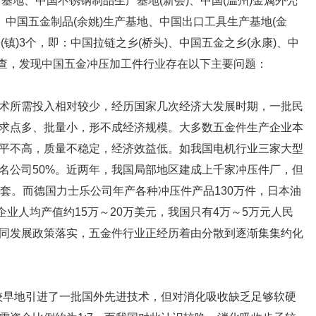
产基地、中国不锈钢制品生产基地(新会)、中国(温州)金属外壳
、中国五金制品(余姚)生产基地、中国出口工具生产基地(金
(镇)3个，即：中国拉链之乡(桥头)、中国五金之乡(永康)、中
调查，发现中国五金冲压加工件行业存在以下主要问题：
术所需投入相对较少，经历国家几次经济大发展时期，一批民
求点多、批量小，形不成经济规模。大多数五金件生产企业本
平不高，质量不稳定，经济效益低。如我国电机行业三家大型
名公司50%。近两年，我国局部地区建成上千家冲压件厂，但
套。而德国力士乐公司年产各种冲压件产品130万件，日本油
企业人均产值约15万～20万美元，我国只有4万～5万元人民
同发展政策落实，五金件行业正经历着由分散到逐渐集集约化
就较早地引进了一批国外先进技术，但对消化吸收缺乏足够软硬