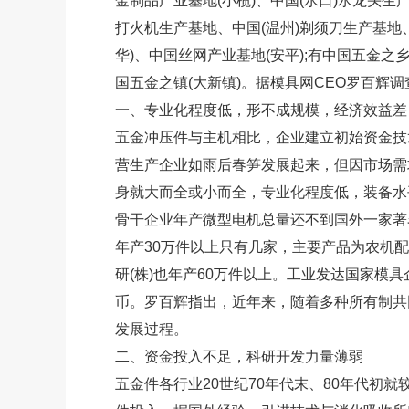
金制品产业基地(小榄)、中国(水口)水龙头生
打火机生产基地、中国(温州)剃须刀生产基地
华)、中国丝网产业基地(安平);有中国五金之乡
国五金之镇(大新镇)。据模具网CEO罗百辉
一、专业化程度低，形不成规模，经济效益差
五金冲压件与主机相比，企业建立初始资金技
营生产企业如雨后春笋发展起来，但因市场需
身就大而全或小而全，专业化程度低，装备水
骨干企业年产微型电机总量还不到国外一家著
年产30万件以上只有几家，主要产品为农机配
研(株)也年产60万件以上。工业发达国家模具
币。罗百辉指出，近年来，随着多种所有制共
发展过程。
二、资金投入不足，科研开发力量薄弱
五金件各行业20世纪70年代末、80年代初