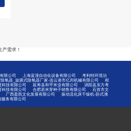
生产需求！
|
|
有限公司
上海蓝潼自动化设备有限公司
考利特环境治
|
空除氧器_旋膜式除氧器厂家-连云港市亿邦机械有限公司
程
|
|
度科技有限公司
延寿县和平米业有限公司
涡阳县东方考
|
|
育科技有限公司
合肥若米芽种子销售有限公司
石首市文
|
|
广西盈凯文化发展有限公司
振动流化床干燥机-卧式沸
|
询服务有限公司