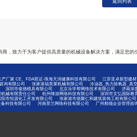
返回列表
供商，致力于为客户提供高质量的机械设备解决方案，满足您的
|
产厂家 CE、FDA双证-珠海天润健康科技有限公司
江苏亚卓新型建材
|
|
咨询有限公司
张家港福美莱机械有限公司
冷油器_热力除氧器_真
|
|
|
深圳市俊德模具有限公司
北京乐学帮网络技术有限公司
济南深
|
|
程机械有限责任公司
杭州锋游网络科技有限公司
深圳市文弘国际教
|
襄阳市恒源化工开发有限公司
张家港市德聚仁和建筑装饰工程有限公司
|
|
设备科技有限公司
河南景兰网络科技有限公司
广州精领企业管理咨