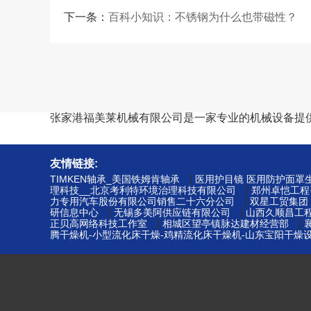
下一条：
百科小知识：不锈钢为什么也带磁性？
张家港福美莱机械有限公司是一家专业的机械设备提
友情链接:
|
TIMKEN轴承_美国铁姆肯轴承
医用护目镜 医用防护面罩生
|
理科技__北京考利特环境治理科技有限公司
郑州卓恺工程
|
力专用汽车股份有限公司销售二十六分公司
双星工贸集团
|
|
研信息中心
无锡多美阿供应链有限公司
山西久顺昌工
|
|
正贝高网络科技工作室
相城区望亭镇脉达建材经营部
腾干燥机-小型流化床干燥-鸡精流化床干燥机-山东宝阳干燥