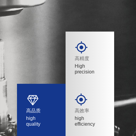
高精度
High
precision
高品质
高效率
high
high
quality
efficiency