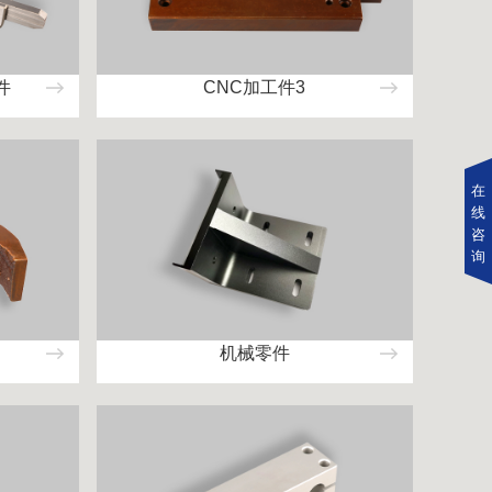
件
CNC加工件3
在
线
咨
询
机械零件