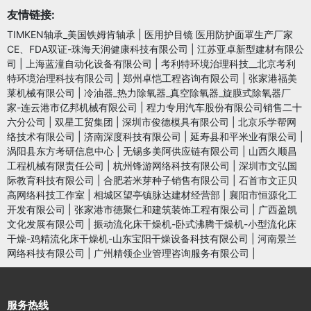
友情链接:
TIMKEN轴承_美国铁姆肯轴承
|
医用护目镜 医用防护面罩生产厂家
CE、FDA双证-珠海天润健康科技有限公司
|
江苏亚卓新型建材有限公
司
|
上海蓝潼自动化设备有限公司
|
考利特环境治理科技__北京考利
特环境治理科技有限公司
|
郑州卓恺工程咨询有限公司
|
张家港福美
莱机械有限公司
|
冷油器_热力除氧器_真空除氧器_旋膜式除氧器厂
家-连云港市亿邦机械有限公司
|
程力专用汽车股份有限公司销售二十
六分公司
|
双星工贸集团
|
深圳市俊德模具有限公司
|
北京乐学帮网
络技术有限公司
|
济南深度科技有限公司
|
延寿县和平米业有限公司
|
涡阳县东方考研信息中心
|
无锡多美阿供应链有限公司
|
山西久顺昌
工程机械有限责任公司
|
杭州锋游网络科技有限公司
|
深圳市文弘国
际教育科技有限公司
|
合肥若米芽种子销售有限公司
|
石首市文正贝
高网络科技工作室
|
相城区望亭镇脉达建材经营部
|
襄阳市恒源化工
开发有限公司
|
张家港市德聚仁和建筑装饰工程有限公司
|
广西盈凯
文化发展有限公司
|
振动流化床干燥机-卧式沸腾干燥机-小型流化床
干燥-鸡精流化床干燥机-山东宝阳干燥设备科技有限公司
|
河南景兰
网络科技有限公司
|
广州精领企业管理咨询服务有限公司
|
服务热线